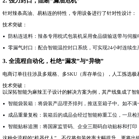
2. 强力封口，阻断“漏油危机”
针对辣条高油、易粘连的特性，专用设备进行了针对性设计：
技术突破：
防粘连送料：辣条专用枕式包装机采用食品级输送带与伺服
零漏气封口：配合智能温控封口系统，可实现24小时连续生
3. 全流程自动化，杜绝“漏发”与“异物”
电商订单往往涉及多规格、多SKU（库存单位），人工拣选
技术突破：
以深拓智能为麻辣王子设计的解决方案为例，其产线集成了智
智能袋装箱：将袋装产品理齐排列，推送至箱子中。如不满
成品重量复检：装箱后的成品会经过智能称重工位，一旦检
智能贴标追溯：将国家监管码、企业三期码自动贴标和打印
这种全流程的“机器代人”，不仅将包装效率大幅提升，更将出